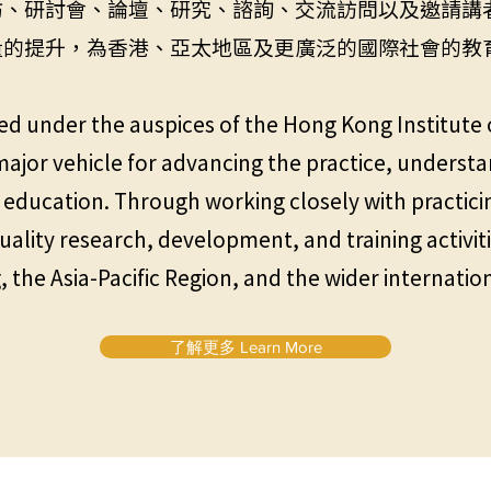
坊、研討會、論壇、研究、諮詢、交流訪問以及邀請講
量的提升，為香港、亞太地區及更廣泛的國際社會的教
d under the auspices of the Hong Kong Institute 
 major vehicle for advancing the practice, unders
of education. Through working closely with practic
uality research, development, and training activit
 the Asia-Pacific Region, and the wider internati
了解更多 Learn More