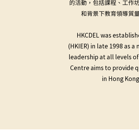
的活動，包括課程、工作
和背景下教育領導質
HKCDEL was establishe
(HKIER) in late 1998 as a
leadership at all levels 
Centre aims to provide q
in Hong Kong,