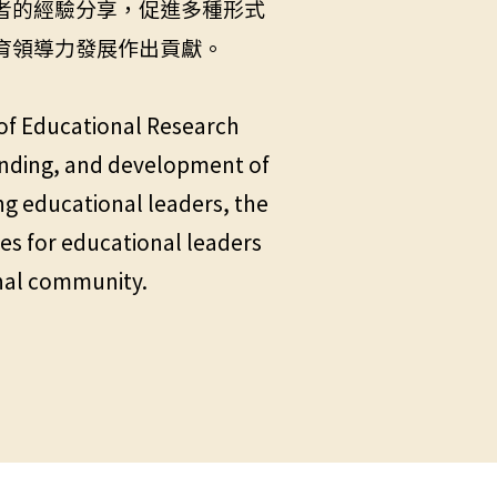
者的經驗分享，促進多種形式
育領導力發展作出貢獻。
of Educational Research
tanding, and development of
ing educational leaders, the
ies for educational leaders
onal community.