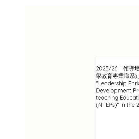
2025/26「領
學教育專業職系)
"Leadership Enr
Development Pr
teaching Educati
(NTEPs)" in the 
Year Successful